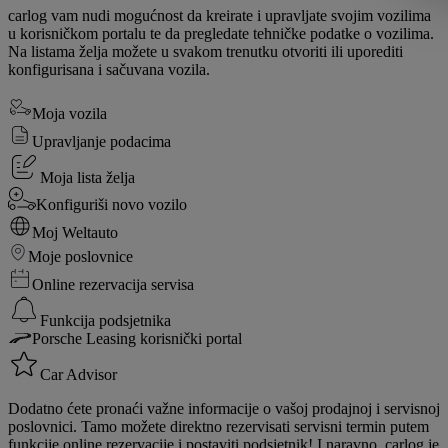
carlog vam nudi mogućnost da kreirate i upravljate svojim vozilima
u korisničkom portalu te da pregledate tehničke podatke o vozilima.
Na listama želja možete u svakom trenutku otvoriti ili uporediti
konfigurisana i sačuvana vozila.
Moja vozila
Upravljanje podacima
Moja lista želja
Konfiguriši novo vozilo
Moj Weltauto
Moje poslovnice
Online rezervacija servisa
Funkcija podsjetnika
Porsche Leasing korisnički portal
Car Advisor
Dodatno ćete pronaći važne informacije o vašoj prodajnoj i servisnoj
poslovnici. Tamo možete direktno rezervisati servisni termin putem
funkcije online rezervacije i postaviti podsjetnik! I naravno, carlog je