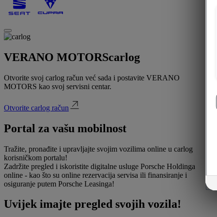
VERANO MOTORS
carlog
Otvorite svoj carlog račun već sada i postavite VERANO
MOTORS kao svoj servisni centar.
Otvorite carlog račun
Portal za vašu mobilnost
Tražite, pronađite i upravljajte svojim vozilima online u carlog
korisničkom portalu!
Zadržite pregled i iskoristite digitalne usluge Porsche Holdinga
online - kao što su online rezervacija servisa ili finansiranje i
osiguranje putem Porsche Leasinga!
Uvijek imajte pregled svojih vozila!