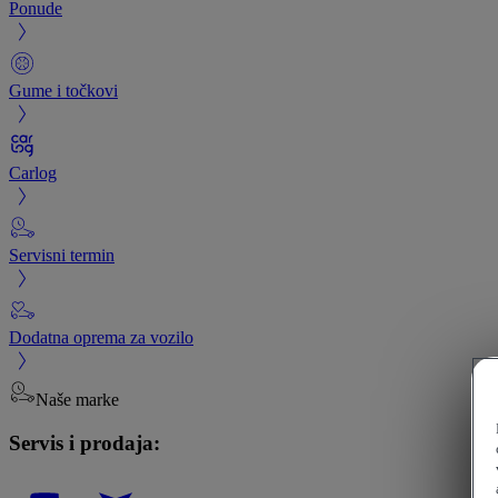
Ponude
Gume i točkovi
Carlog
Servisni termin
Dodatna oprema za vozilo
Naše marke
Servis i prodaja: